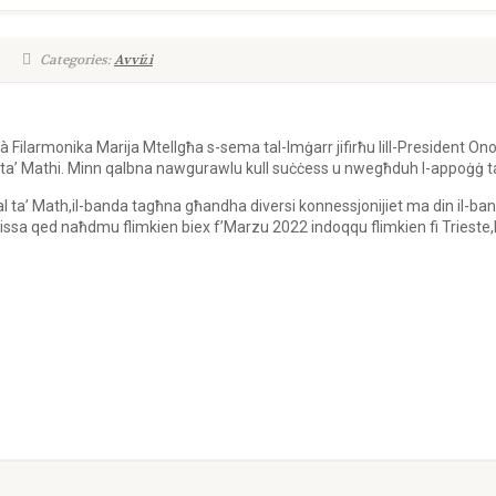
Categories:
Avviżi
à Filarmonika Marija Mtellgħa s-sema tal-Imġarr jifirħu lill-President O
 ta’ Mathi. Minn qalbna nawgurawlu kull suċċess u nwegħduh l-appoġġ 
l ta’ Math,il-banda tagħna għandha diversi konnessjonijiet ma din il-band
issa qed naħdmu flimkien biex f’Marzu 2022 indoqqu flimkien fi Trieste,L-