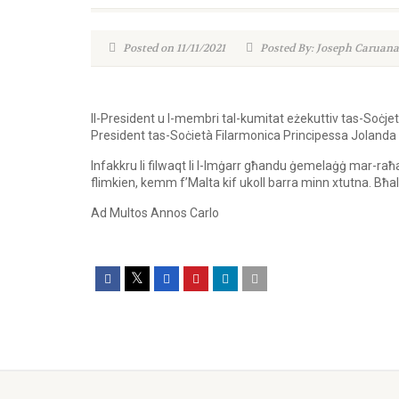
Posted on 11/11/2021
Posted By: Joseph Caruana
Il-President u l-membri tal-kumitat eżekuttiv tas-Soċjet
President tas-Soċietà Filarmonica Principessa Jolanda
Infakkru li filwaqt li l-Imġarr għandu ġemelaġġ mar-raħa
flimkien, kemm f’Malta kif ukoll barra minn xtutna. Bħal
Ad Multos Annos Carlo