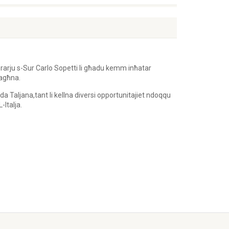
norarju s-Sur Carlo Sopetti li għadu kemm inħatar
tagħna.
a Taljana,tant li kellna diversi opportunitajiet ndoqqu
Italja.