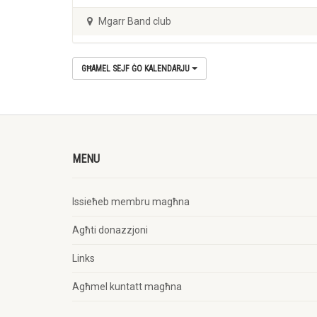
Mgarr Band club
GĦAMEL SEJF ĠO KALENDARJU
MENU
Issieħeb membru magħna
Agħti donazzjoni
Links
Agħmel kuntatt magħna