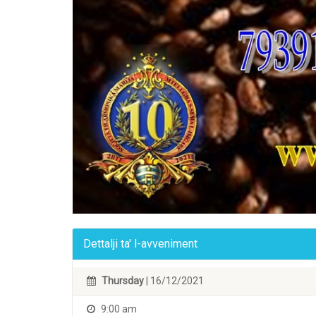
Dettalji ta' l-avveniment
Thursday
| 16/12/2021
9:00 am