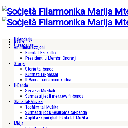
Kalendarju
Avviżi
Donazzjoni
Amministrazzjoni
Kumitat Eżekuttiv
Presidenti u Membri Onorarji
Storja
Storja tal-banda
Kumitati tal-passat
Il-Banda barra minn xtutna
Il-Banda
Servizzi Mużikali
Surmastrijiet li mexxew fil-banda
Skola tal-Mużika
Tagħlim tal-Mużika
Surmastrijiet u Għalliema tal-banda
Applikazzjoni ghal-Iskola tal-Mużika
Midja