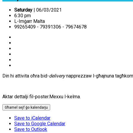
Saturday
| 06/03/2021
6:30 pm
L-Imġarr Malta
99265409 - 79391306 - 79674678
Din hi attivita oħra bid-
delivery
napprezzaw l-għajnuna tagħkom f’
Aktar dettalji fil-poster.Mexxu l-kelma.
Għamel sejf ġo kalendarju
Save to iCalendar
Save to Google Calendar
Save to Outlook