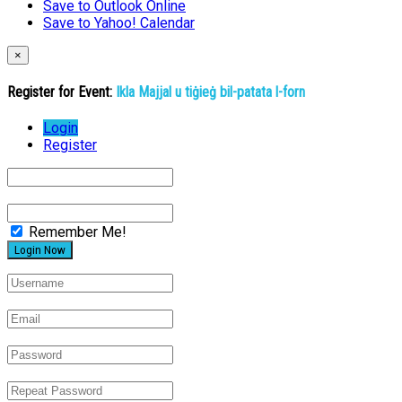
Save to Outlook Online
Save to Yahoo! Calendar
×
Register for Event:
Ikla Majjal u tiġieġ bil-patata l-forn
Login
Register
Remember Me!