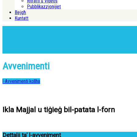
Ritratti u Videos
Pubblikazzjonijiet
Bejgħ
Kuntatt
Avvenimenti
l-Avvenimenti kollha
Ikla Majjal u tiġieġ bil-patata l-forn
Dettalji ta' l-avveniment