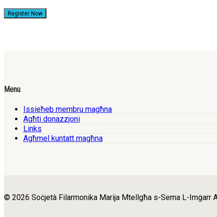
Register Now
Menu
Issieħeb membru magħna
Agħti donazzjoni
Links
Agħmel kuntatt magħna
© 2026 Soċjetà Filarmonika Marija Mtellgħa s-Sema L-Imġarr A