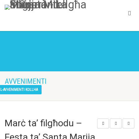
AVVENIMENTI
L-AVVENIMENTI KOLLHA
Marċ ta’ filgħodu –
Festa ta’ Santa Marija