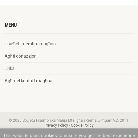
MENU
Issieħeb membru magħna
Agħti donazzjoni
Links
Agħmel kuntatt magħna
© 2026 Soċjetà Filarmonika Marija Mtellgħa s-Sema L-Imġarr A.D. 2011.
Privacy Policy
-
Cookie Policy
This website uses cookies to ensure you get the best experience