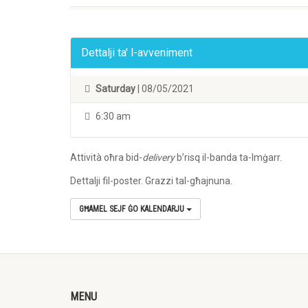
Dettalji ta' l-avveniment
Saturday
| 08/05/2021
6:30 am
Attività oħra bid-
delivery
b’risq il-banda ta-Imġarr.
Dettalji fil-poster. Grazzi tal-għajnuna.
GĦAMEL SEJF ĠO KALENDARJU
MENU