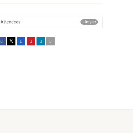
Attendees
L-Imgarr