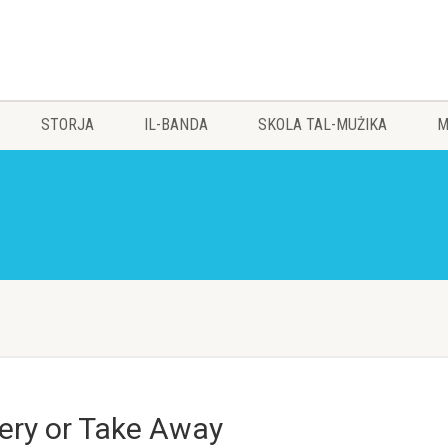
STORJA
IL-BANDA
SKOLA TAL-MUŻIKA
M
very or Take Away