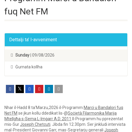
fuq Net FM
Dettalji ta' l-avveniment
Sunday
| 09/08/2026
Ġurnata kollha
Nhar il-Hadd 8 ta’Marzu,2026 il-Programm
Marci u Bandalori fuq
Net FM
se jkun kollu ddedikat lis-@
Soċjetà Filarmonika Marija
Mtellgħa s-Sema L-Imġarr A.D. 2011
.Il-Programm hu pprezentat
mis-Sur
Joseph Chetcuti
. Jibda fin 12.30pm. Ser jinkludi intervista
mal-President Giovanni Garr, mas-Segretarju generali
Joseph