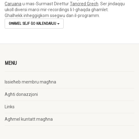
Caruana
u mas-Surmast Direttur
Tancred Grech
. Ser jindaqqu
ukoll diversi marci mir-recordings li l-ghaqda ghamlet.
Ghalhekk inheggigkom ssegwu dan il-programm.
GĦAMEL SEJF ĠO KALENDARJU
MENU
Issieħeb membru magħna
Agħti donazzjoni
Links
Agħmel kuntatt magħna