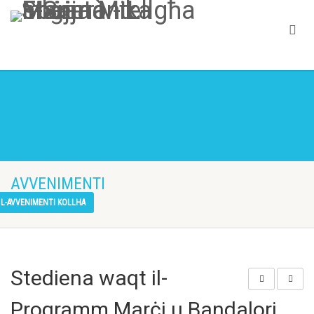
AVVENIMENTI
L-AVVENIMENTI KOLLHA
Stediena waqt il-
Programm Marċi u Bandalori