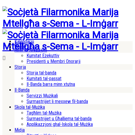
Kalendarju
Avviżi
Donazzjoni
Amministrazzjoni
Kumitat Eżekuttiv
Presidenti u Membri Onorarji
Storja
Storja tal-banda
Kumitati tal-passat
Il-Banda barra minn xtutna
Il-Banda
Servizzi Mużikali
Surmastrijiet li mexxew fil-banda
Skola tal-Mużika
Tagħlim tal-Mużika
Surmastrijiet u Għalliema tal-banda
Applikazzjoni ghal-Iskola tal-Mużika
Midja