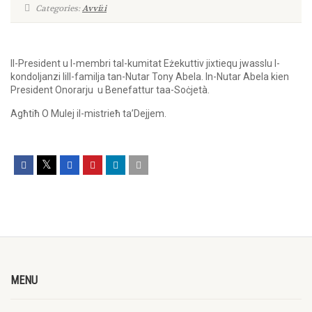
Categories:
Avviżi
Il-President u l-membri tal-kumitat Eżekuttiv jixtiequ jwasslu l-
kondoljanzi lill-familja tan-Nutar Tony Abela. In-Nutar Abela kien
President Onorarju u Benefattur taa-Soċjetà.
Agħtiħ O Mulej il-mistrieħ ta’Dejjem.
MENU